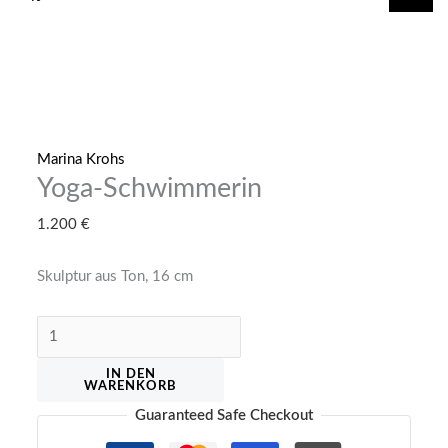
springen
Marina Krohs
Yoga-Schwimmerin
1.200
€
Skulptur aus Ton, 16 cm
Yoga-
Schwimmerin
IN DEN
Menge
WARENKORB
Guaranteed Safe Checkout