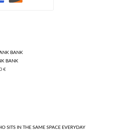
NK BANK
80
€