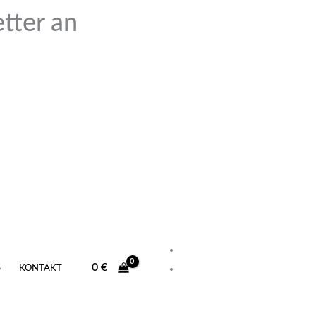
tter an
0
€
S
KONTAKT