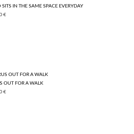
SITS IN THE SAME SPACE EVERYDAY
00
€
S OUT FOR A WALK
80
€