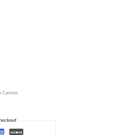
n Canvas
heckout