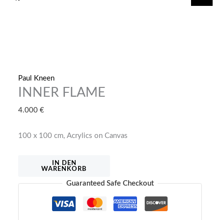
springen
Paul Kneen
INNER FLAME
4.000
€
100 x 100 cm, Acrylics on Canvas
INNER
IN DEN
WARENKORB
FLAME
Guaranteed Safe Checkout
Menge