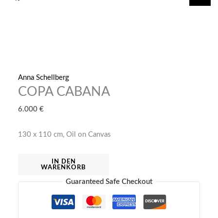
springen
Anna Schellberg
COPA CABANA
6.000
€
130 x 110 cm, Oil on Canvas
COPA
IN DEN
WARENKORB
CABANA
Guaranteed Safe Checkout
Menge